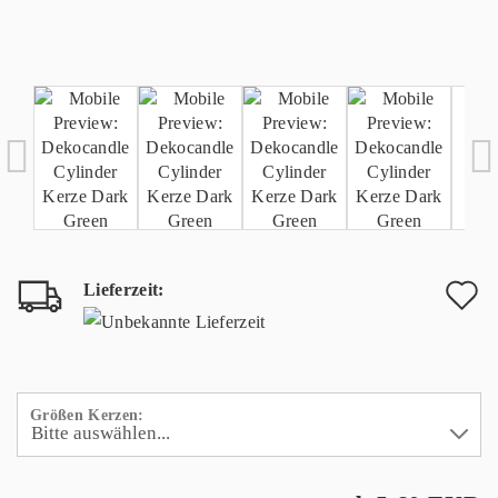
Lieferzeit:
A
d
M
Größen Kerzen: