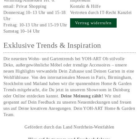
Vormittag/Anmelden Tel. o.
Impressum
email:
Privat Shopping
Kontakt & Hilfe
Donnerstag:10–13 Uhr und 15-18
Vertreten durch IT-Recht Kanzlei
Uhr
Vertrag widerrufen
Freitag: 10-13 Uhr und 15-19 Uhr
Samstag 10–14 Uhr
Exklusive Trends & Inspiration
Die neuesten Wohn- und Gartentrends bei YOH‑ART Ob stilvolle
Deko, außergewöhnliche Möbel oder trendige Accessoires – unsere
neuen Highlights verwandeln Dein Zuhause und Deinen Garten in eine
Wohlfühloase. Von den internationalen Messen in Paris, Birmingham,
Stockholm und Mailand haben wir die spannendsten Home & Garden
Trends mitgebracht, die Du jetzt in unserem Showroom in Duisburg
oder Online entdecken kannst.
Deine Meinung zählt!
Wir sind
gespannt auf Dein Feedback zu unseren Neuentdeckungen und freuen
uns auf Deine kreativen Anregungen. Dein YOH‑ART Home & Garden
Team.
Gefördert durch das Land Nordrhein-Westfahlen