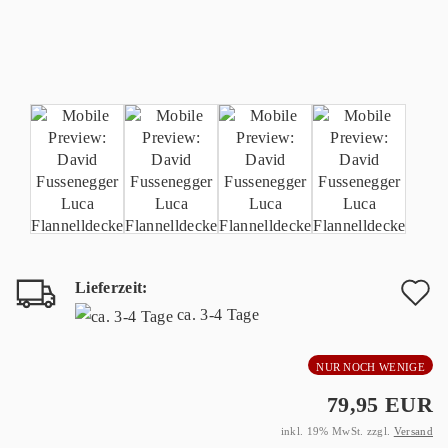
Lieferzeit:
A
ca. 3-4 Tage
d
NUR NOCH WENIGE
M
79,95 EUR
inkl. 19% MwSt. zzgl.
Versand