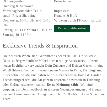
Öffnungszeiten:
Bewertungen
Dienstag & Mittwoch
Vormittag/Anmelden Tel. o.
Impressum
email:
Privat Shopping
Kontakt & Hilfe
Donnerstag:10–13 Uhr und 15-18
Vertreten durch IT-Recht Kanzlei
Uhr
Vertrag widerrufen
Freitag: 10-13 Uhr und 15-19 Uhr
Samstag 10–14 Uhr
Exklusive Trends & Inspiration
Die neuesten Wohn- und Gartentrends bei YOH‑ART Ob stilvolle
Deko, außergewöhnliche Möbel oder trendige Accessoires – unsere
neuen Highlights verwandeln Dein Zuhause und Deinen Garten in eine
Wohlfühloase. Von den internationalen Messen in Paris, Birmingham,
Stockholm und Mailand haben wir die spannendsten Home & Garden
Trends mitgebracht, die Du jetzt in unserem Showroom in Duisburg
oder Online entdecken kannst.
Deine Meinung zählt!
Wir sind
gespannt auf Dein Feedback zu unseren Neuentdeckungen und freuen
uns auf Deine kreativen Anregungen. Dein YOH‑ART Home & Garden
Team.