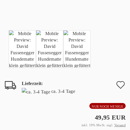
Lieferzeit:
A
ca. 3-4 Tage
d
NUR NOCH WENIGE
M
49,95 EUR
inkl. 19% MwSt. zzgl.
Versand