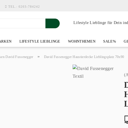
TEL.:
0203-784242
Lifestyle Lieblinge für Dein in
RKEN
LIFESTYLE LIEBLINGE
WOHNTHEMEN
SALE%
GE
SHOWROOM AN DER WASSERMÜHLE
ÜBER YOH-ART HOME 
»
ken David Fussenegger
David Fussenegger Haustierdecke Lieblingsplatz 70x90
(A
L