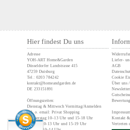
Hier findest Du uns
Infor
Adresse
Widerrufs
YOH-ART Home&Garden
Liefer- u
Düsseldorfer Landstrasse 415
AGB
47259 Duisburg
Datenschu
Tel.:
0203 784242
Cookie Ei
kontakt@homeandgarden.de
Über uns 
DE 233151891
Newslette
Gutschein
Öffnungszeiten:
Bewertun
Dienstag & Mittwoch Vormittag/Anmelden
Tel. o. email:
Privat Shopping
Impressu
Donnerstag:10–13 Uhr und 15-18 Uhr
Kontakt &
Freitag: 10-13 Uhr und 15-19 Uhr
Vertreten 
Samstag 10–14 Uhr