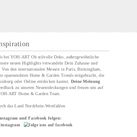
nspiration
ds bei YOH‑ART Ob stilvolle Deko, außergewöhnliche
unsere neuen Highlights verwandeln Dein Zuhause und
. Von den internationalen Messen in Paris, Birmingham,
ie spannendsten Home & Garden Trends mitgebracht, die
uisburg oder Online entdecken kannst.
Deine Meinung
Feedback zu unseren Neuentdeckungen und freuen uns auf
n YOH‑ART Home & Garden Team.
urch das Land Nordrhein-Westfahlen
Instagram und Facebook folgen: