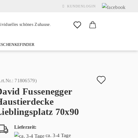
KUNDENLOGIN
dividuelles schönes Zuhause.
SCHENKEFINDER
& GARDEN
MARKEN
FAQ
%SALE%
KONTAKT
Auf
rt.Nr.:
71806579
)
David Fussenegger
den
Konto erstellen
Haustierdecke
Merkzette
Passwort vergessen?
ieblingsplatz 70x90
Lieferzeit:
ca. 3-4 Tage