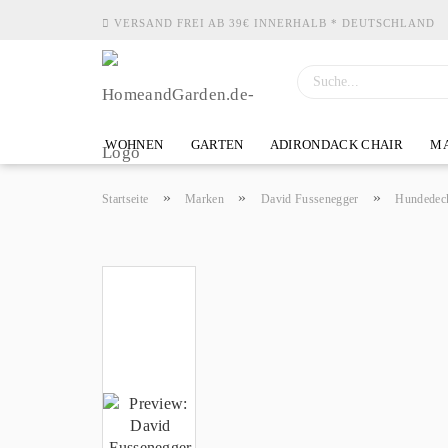
VERSAND FREI AB 39€ INNERHALB * DEUTSCHLAND
WOHNEN
GARTEN
ADIRONDACK CHAIR
MA
»
»
»
Startseite
Marken
David Fussenegger
Hundedec