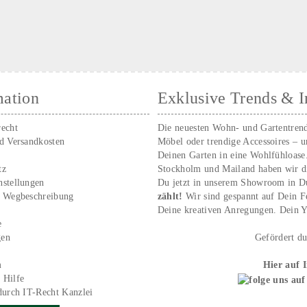
mation
Exklusive Trends & I
recht
Die neuesten Wohn- und Gartentren
nd Versandkosten
Möbel oder trendige Accessoires – 
Deinen Garten in eine Wohlfühloase
tz
Stockholm und Mailand haben wir d
nstellungen
Du jetzt in unserem Showroom in D
/ Wegbeschreibung
zählt!
Wir sind gespannt auf Dein 
r
Deine kreativen Anregungen. Dei
e
gen
Gefördert d
m
Hier auf 
 Hilfe
durch IT-Recht Kanzlei