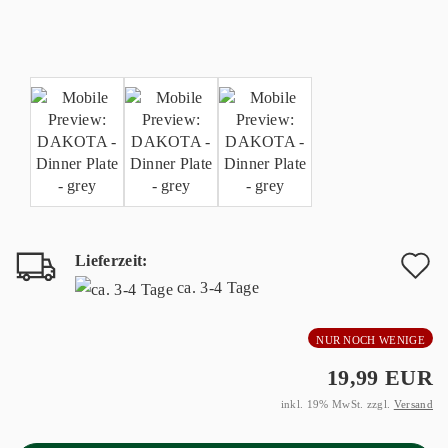
Lieferzeit:
A
ca. 3-4 Tage
d
NUR NOCH WENIGE
M
19,99 EUR
inkl. 19% MwSt. zzgl.
Versand