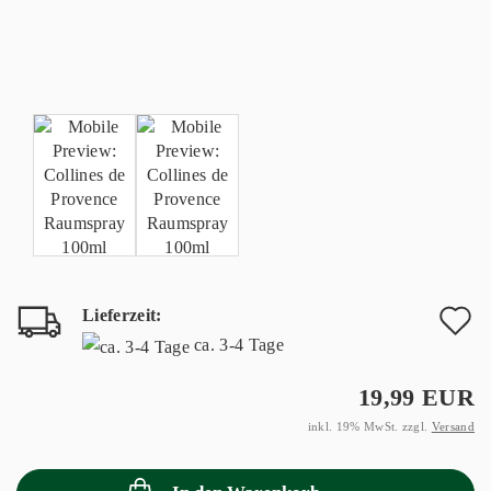
Lieferzeit:
A
ca. 3-4 Tage
d
19,99 EUR
M
inkl. 19% MwSt. zzgl.
Versand