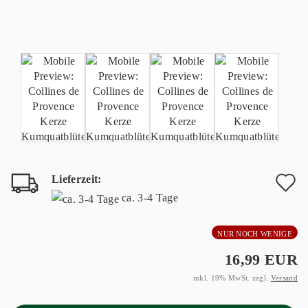
Lieferzeit:
A
ca. 3-4 Tage
d
NUR NOCH WENIGE
M
16,99 EUR
inkl. 19% MwSt. zzgl.
Versand