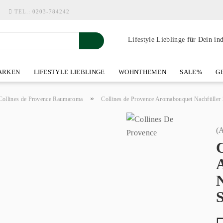
TEL.:
0203-784242
Lifestyle Lieblinge für Dein in
RKEN
LIFESTYLE LIEBLINGE
WOHNTHEMEN
SALE%
GE
SHOWROOM AN DER WASSERMÜHLE
ÜBER YOH-ART HOME 
»
Collines de Provence Raumaroma
Collines de Provence Aromabouquet Nachfüller 
(A
C
S