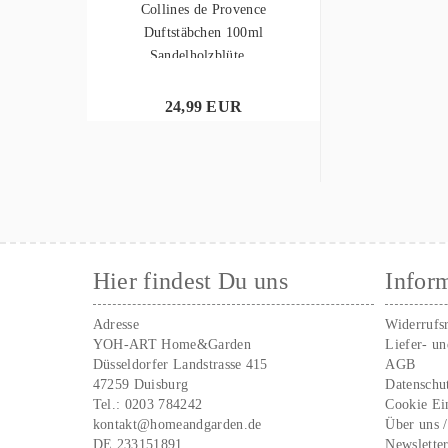
Collines de Provence
Duftstäbchen 100ml
Sandelholzblüte...
24,99 EUR
Hier findest Du uns
Infor
Adresse
Widerrufs
YOH-ART Home&Garden
Liefer- u
Düsseldorfer Landstrasse 415
AGB
47259 Duisburg
Datenschu
Tel.:
0203 784242
Cookie Ei
kontakt@homeandgarden.de
Über uns 
DE 233151891
Newslette