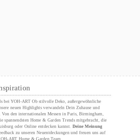
nspiration
ds bei YOH‑ART Ob stilvolle Deko, außergewöhnliche
unsere neuen Highlights verwandeln Dein Zuhause und
. Von den internationalen Messen in Paris, Birmingham,
ie spannendsten Home & Garden Trends mitgebracht, die
uisburg oder Online entdecken kannst.
Deine Meinung
Feedback zu unseren Neuentdeckungen und freuen uns auf
n YOH‑ART Home & Garden Team.