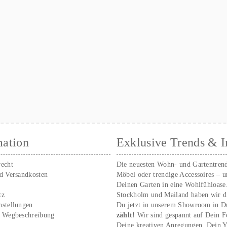
mation
Exklusive Trends & I
recht
Die neuesten Wohn- und Gartentren
nd Versandkosten
Möbel oder trendige Accessoires – 
Deinen Garten in eine Wohlfühloase
tz
Stockholm und Mailand haben wir d
nstellungen
Du jetzt in unserem Showroom in D
/ Wegbeschreibung
zählt!
Wir sind gespannt auf Dein 
r
Deine kreativen Anregungen. Dei