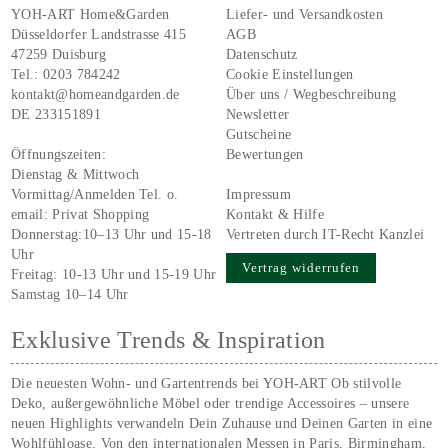
YOH-ART Home&Garden
Liefer- und Versandkosten
Düsseldorfer Landstrasse 415
AGB
47259 Duisburg
Datenschutz
Tel.:
0203 784242
Cookie Einstellungen
kontakt@homeandgarden.de
Über uns / Wegbeschreibung
DE 233151891
Newsletter
Gutscheine
Öffnungszeiten:
Bewertungen
Dienstag & Mittwoch
Vormittag/Anmelden Tel. o.
Impressum
email:
Privat Shopping
Kontakt & Hilfe
Donnerstag:10–13 Uhr und 15-18
Vertreten durch IT-Recht Kanzlei
Uhr
Vertrag widerrufen
Freitag: 10-13 Uhr und 15-19 Uhr
Samstag 10–14 Uhr
Exklusive Trends & Inspiration
Die neuesten Wohn- und Gartentrends bei YOH‑ART Ob stilvolle
Deko, außergewöhnliche Möbel oder trendige Accessoires – unsere
neuen Highlights verwandeln Dein Zuhause und Deinen Garten in eine
Wohlfühloase. Von den internationalen Messen in Paris, Birmingham,