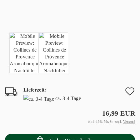
Lieferzeit:
A
ca. 3-4 Tage
d
16,99 EUR
M
inkl. 19% MwSt. zzgl.
Versand