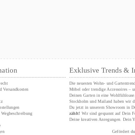
mation
Exklusive Trends & I
recht
Die neuesten Wohn- und Gartentren
nd Versandkosten
Möbel oder trendige Accessoires – 
Deinen Garten in eine Wohlfühloase
tz
Stockholm und Mailand haben wir d
nstellungen
Du jetzt in unserem Showroom in D
/ Wegbeschreibung
zählt!
Wir sind gespannt auf Dein 
r
Deine kreativen Anregungen. Dei
e
gen
Gefördert d