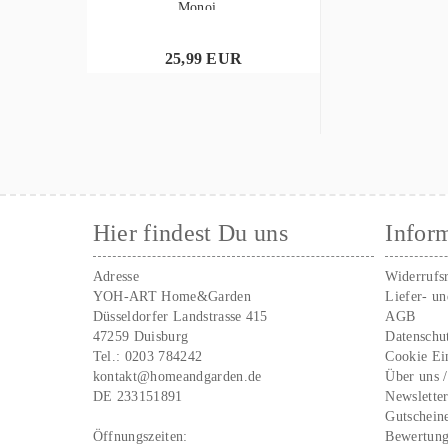
Monoi...
25,99 EUR
Hier findest Du uns
Infor
Adresse
Widerrufs
YOH-ART Home&Garden
Liefer- u
Düsseldorfer Landstrasse 415
AGB
47259 Duisburg
Datenschu
Tel.:
0203 784242
Cookie Ei
kontakt@homeandgarden.de
Über uns 
DE 233151891
Newslette
Gutschein
Öffnungszeiten:
Bewertun