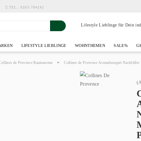
TEL.:
0203-784242
Lifestyle Lieblinge für Dein in
RKEN
LIFESTYLE LIEBLINGE
WOHNTHEMEN
SALE%
GE
SHOWROOM AN DER WASSERMÜHLE
ÜBER YOH-ART HOME 
»
Collines de Provence Raumaroma
Collines de Provence Aromabouquet Nachfüller
(A
C
P