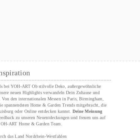
nspiration
ds bei YOH‑ART Ob stilvolle Deko, außergewöhnliche
unsere neuen Highlights verwandeln Dein Zuhause und
. Von den internationalen Messen in Paris, Birmingham,
ie spannendsten Home & Garden Trends mitgebracht, die
uisburg oder Online entdecken kannst.
Deine Meinung
Feedback zu unseren Neuentdeckungen und freuen uns auf
n YOH‑ART Home & Garden Team.
urch das Land Nordrhein-Westfahlen