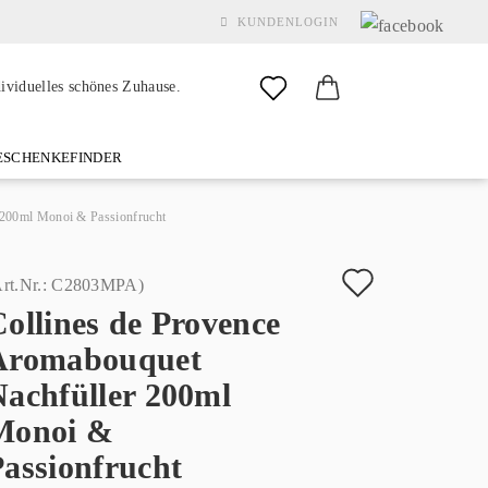
KUNDENLOGIN
dividuelles schönes Zuhause.
SCHENKEFINDER
& GARDEN
MARKEN
FAQ
%SALE%
KONTAKT
 200ml Monoi & Passionfrucht
Auf
rt.Nr.:
C2803MPA
)
ollines de Provence
den
Konto erstellen
Aromabouquet
Merkzette
Passwort vergessen?
Nachfüller 200ml
Monoi &
assionfrucht