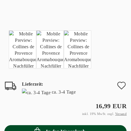
Lieferzeit:
A
ca. 3-4 Tage
d
16,99 EUR
M
inkl. 19% MwSt. zzgl.
Versand