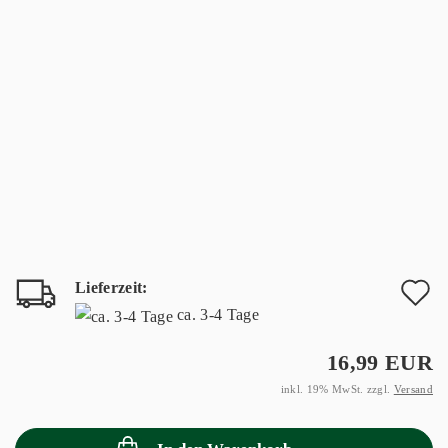
Lieferzeit:
A
ca. 3-4 Tage
d
16,99 EUR
M
inkl. 19% MwSt. zzgl.
Versand