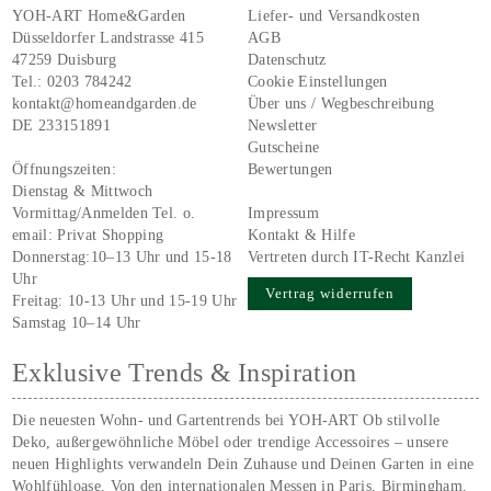
YOH-ART Home&Garden
Liefer- und Versandkosten
Düsseldorfer Landstrasse 415
AGB
47259 Duisburg
Datenschutz
Tel.:
0203 784242
Cookie Einstellungen
kontakt@homeandgarden.de
Über uns / Wegbeschreibung
DE 233151891
Newsletter
Gutscheine
Öffnungszeiten:
Bewertungen
Dienstag & Mittwoch
Vormittag/Anmelden Tel. o.
Impressum
email:
Privat Shopping
Kontakt & Hilfe
Donnerstag:10–13 Uhr und 15-18
Vertreten durch IT-Recht Kanzlei
Uhr
Vertrag widerrufen
Freitag: 10-13 Uhr und 15-19 Uhr
Samstag 10–14 Uhr
Exklusive Trends & Inspiration
Die neuesten Wohn- und Gartentrends bei YOH‑ART Ob stilvolle
Deko, außergewöhnliche Möbel oder trendige Accessoires – unsere
neuen Highlights verwandeln Dein Zuhause und Deinen Garten in eine
Wohlfühloase. Von den internationalen Messen in Paris, Birmingham,