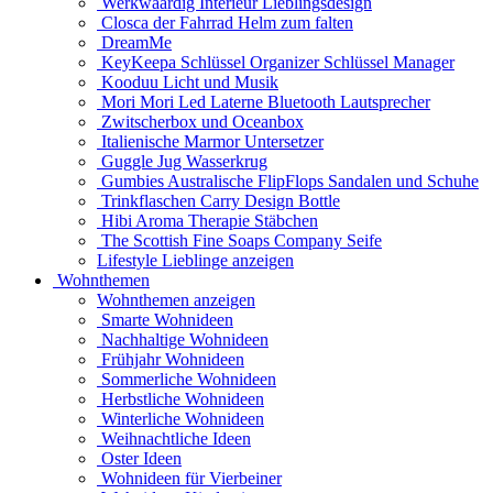
Werkwaardig Interieur Lieblingsdesign
Closca der Fahrrad Helm zum falten
DreamMe
KeyKeepa Schlüssel Organizer Schlüssel Manager
Kooduu Licht und Musik
Mori Mori Led Laterne Bluetooth Lautsprecher
Zwitscherbox und Oceanbox
Italienische Marmor Untersetzer
Guggle Jug Wasserkrug
Gumbies Australische FlipFlops Sandalen und Schuhe
Trinkflaschen Carry Design Bottle
Hibi Aroma Therapie Stäbchen
The Scottish Fine Soaps Company Seife
Lifestyle Lieblinge anzeigen
Wohnthemen
Wohnthemen anzeigen
Smarte Wohnideen
Nachhaltige Wohnideen
Frühjahr Wohnideen
Sommerliche Wohnideen
Herbstliche Wohnideen
Winterliche Wohnideen
Weihnachtliche Ideen
Oster Ideen
Wohnideen für Vierbeiner