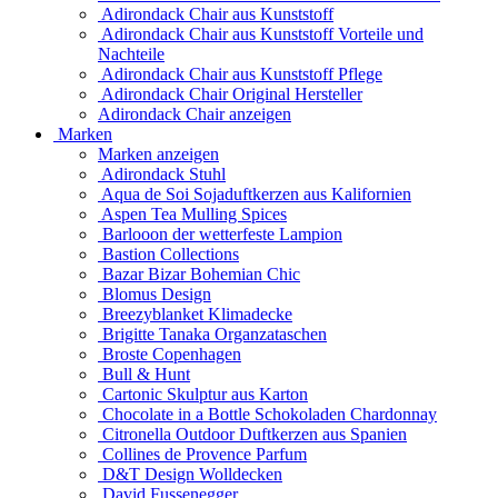
Adirondack Chair aus Kunststoff
Adirondack Chair aus Kunststoff Vorteile und
Nachteile
Adirondack Chair aus Kunststoff Pflege
Adirondack Chair Original Hersteller
Adirondack Chair anzeigen
Marken
Marken anzeigen
Adirondack Stuhl
Aqua de Soi Sojaduftkerzen aus Kalifornien
Aspen Tea Mulling Spices
Barlooon der wetterfeste Lampion
Bastion Collections
Bazar Bizar Bohemian Chic
Blomus Design
Breezyblanket Klimadecke
Brigitte Tanaka Organzataschen
Broste Copenhagen
Bull & Hunt
Cartonic Skulptur aus Karton
Chocolate in a Bottle Schokoladen Chardonnay
Citronella Outdoor Duftkerzen aus Spanien
Collines de Provence Parfum
D&T Design Wolldecken
David Fussenegger