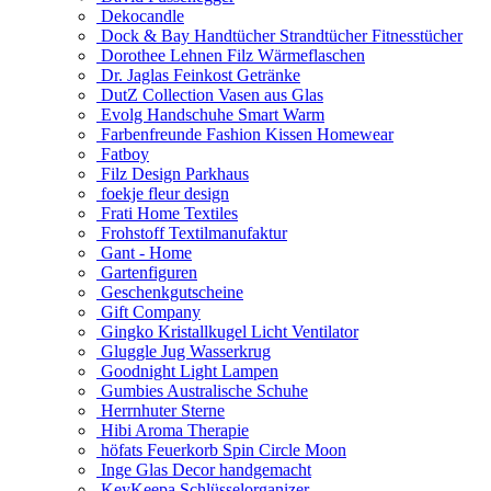
Dekocandle
Dock & Bay Handtücher Strandtücher Fitnesstücher
Dorothee Lehnen Filz Wärmeflaschen
Dr. Jaglas Feinkost Getränke
DutZ Collection Vasen aus Glas
Evolg Handschuhe Smart Warm
Farbenfreunde Fashion Kissen Homewear
Fatboy
Filz Design Parkhaus
foekje fleur design
Frati Home Textiles
Frohstoff Textilmanufaktur
Gant - Home
Gartenfiguren
Geschenkgutscheine
Gift Company
Gingko Kristallkugel Licht Ventilator
Gluggle Jug Wasserkrug
Goodnight Light Lampen
Gumbies Australische Schuhe
Herrnhuter Sterne
Hibi Aroma Therapie
höfats Feuerkorb Spin Circle Moon
Inge Glas Decor handgemacht
KeyKeepa Schlüsselorganizer