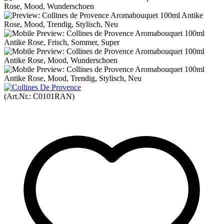
(Art.Nr.:
C0101RAN
)