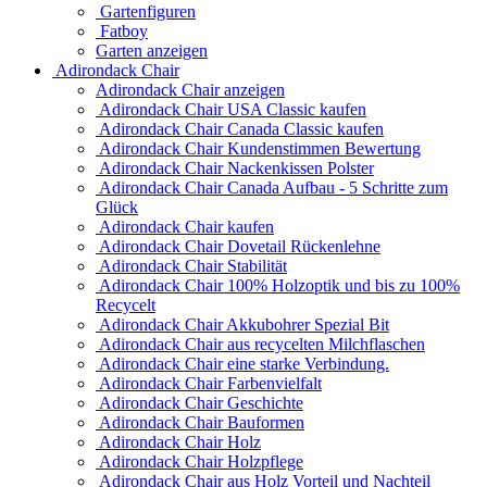
Gartenfiguren
Fatboy
Garten anzeigen
Adirondack Chair
Adirondack Chair anzeigen
Adirondack Chair USA Classic kaufen
Adirondack Chair Canada Classic kaufen
Adirondack Chair Kundenstimmen Bewertung
Adirondack Chair Nackenkissen Polster
Adirondack Chair Canada Aufbau - 5 Schritte zum
Glück
Adirondack Chair kaufen
Adirondack Chair Dovetail Rückenlehne
Adirondack Chair Stabilität
Adirondack Chair 100% Holzoptik und bis zu 100%
Recycelt
Adirondack Chair Akkubohrer Spezial Bit
Adirondack Chair aus recycelten Milchflaschen
Adirondack Chair eine starke Verbindung.
Adirondack Chair Farbenvielfalt
Adirondack Chair Geschichte
Adirondack Chair Bauformen
Adirondack Chair Holz
Adirondack Chair Holzpflege
Adirondack Chair aus Holz Vorteil und Nachteil