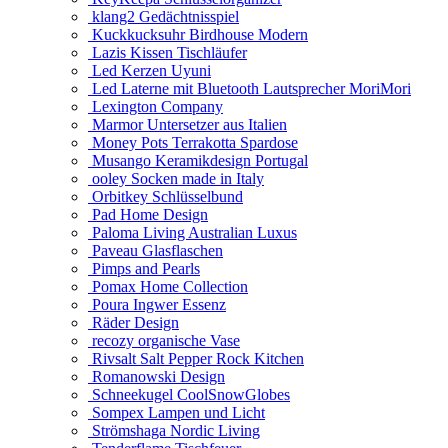
klang2 Gedächtnisspiel
Kuckkucksuhr Birdhouse Modern
Lazis Kissen Tischläufer
Led Kerzen Uyuni
Led Laterne mit Bluetooth Lautsprecher MoriMori
Lexington Company
Marmor Untersetzer aus Italien
Money Pots Terrakotta Spardose
Musango Keramikdesign Portugal
ooley Socken made in Italy
Orbitkey Schlüsselbund
Pad Home Design
Paloma Living Australian Luxus
Paveau Glasflaschen
Pimps and Pearls
Pomax Home Collection
Poura Ingwer Essenz
Räder Design
recozy organische Vase
Rivsalt Salt Pepper Rock Kitchen
Romanowski Design
Schneekugel CoolSnowGlobes
Sompex Lampen und Licht
Strömshaga Nordic Living