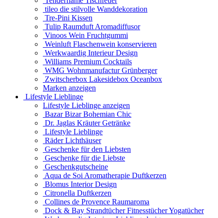
Tenderflame Tischfeuer
tileo die stilvolle Wanddekoration
Tre-Pini Kissen
Tulip Raumduft Aromadiffusor
Vinoos Wein Fruchtgummi
Weinluft Flaschenwein konservieren
Werkwaardig Interieur Design
Williams Premium Cocktails
WMG Wohnmanufactur Grünberger
Zwitscherbox Lakesidebox Oceanbox
Marken anzeigen
Lifestyle Lieblinge
Lifestyle Lieblinge anzeigen
Bazar Bizar Bohemian Chic
Dr. Jaglas Kräuter Getränke
Lifestyle Lieblinge
Räder Lichthäuser
Geschenke für den Liebsten
Geschenke für die Liebste
Geschenkgutscheine
Aqua de Soi Aromatherapie Duftkerzen
Blomus Interior Design
Citronella Duftkerzen
Collines de Provence Raumaroma
Dock & Bay Strandtücher Fitnesstücher Yogatücher