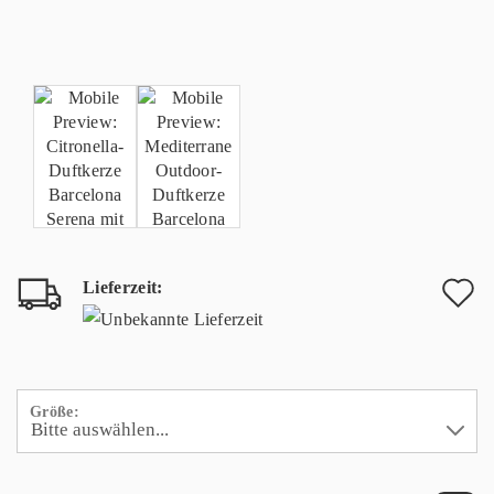
Lieferzeit:
A
d
M
Größe: