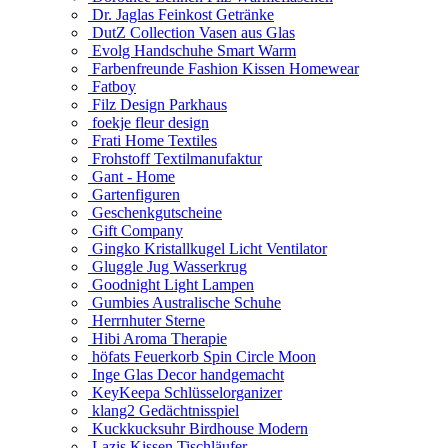
Dr. Jaglas Feinkost Getränke
DutZ Collection Vasen aus Glas
Evolg Handschuhe Smart Warm
Farbenfreunde Fashion Kissen Homewear
Fatboy
Filz Design Parkhaus
foekje fleur design
Frati Home Textiles
Frohstoff Textilmanufaktur
Gant - Home
Gartenfiguren
Geschenkgutscheine
Gift Company
Gingko Kristallkugel Licht Ventilator
Gluggle Jug Wasserkrug
Goodnight Light Lampen
Gumbies Australische Schuhe
Herrnhuter Sterne
Hibi Aroma Therapie
höfats Feuerkorb Spin Circle Moon
Inge Glas Decor handgemacht
KeyKeepa Schlüsselorganizer
klang2 Gedächtnisspiel
Kuckkucksuhr Birdhouse Modern
Lazis Kissen Tischläufer