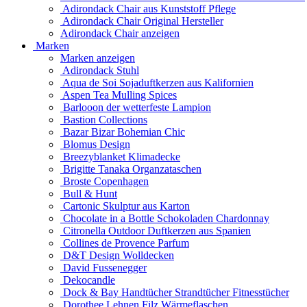
Adirondack Chair aus Kunststoff Pflege
Adirondack Chair Original Hersteller
Adirondack Chair anzeigen
Marken
Marken anzeigen
Adirondack Stuhl
Aqua de Soi Sojaduftkerzen aus Kalifornien
Aspen Tea Mulling Spices
Barlooon der wetterfeste Lampion
Bastion Collections
Bazar Bizar Bohemian Chic
Blomus Design
Breezyblanket Klimadecke
Brigitte Tanaka Organzataschen
Broste Copenhagen
Bull & Hunt
Cartonic Skulptur aus Karton
Chocolate in a Bottle Schokoladen Chardonnay
Citronella Outdoor Duftkerzen aus Spanien
Collines de Provence Parfum
D&T Design Wolldecken
David Fussenegger
Dekocandle
Dock & Bay Handtücher Strandtücher Fitnesstücher
Dorothee Lehnen Filz Wärmeflaschen