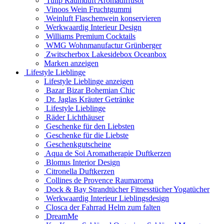
Tulip Raumduft Aromadiffusor
Vinoos Wein Fruchtgummi
Weinluft Flaschenwein konservieren
Werkwaardig Interieur Design
Williams Premium Cocktails
WMG Wohnmanufactur Grünberger
Zwitscherbox Lakesidebox Oceanbox
Marken anzeigen
Lifestyle Lieblinge
Lifestyle Lieblinge anzeigen
Bazar Bizar Bohemian Chic
Dr. Jaglas Kräuter Getränke
Lifestyle Lieblinge
Räder Lichthäuser
Geschenke für den Liebsten
Geschenke für die Liebste
Geschenkgutscheine
Aqua de Soi Aromatherapie Duftkerzen
Blomus Interior Design
Citronella Duftkerzen
Collines de Provence Raumaroma
Dock & Bay Strandtücher Fitnesstücher Yogatücher
Werkwaardig Interieur Lieblingsdesign
Closca der Fahrrad Helm zum falten
DreamMe