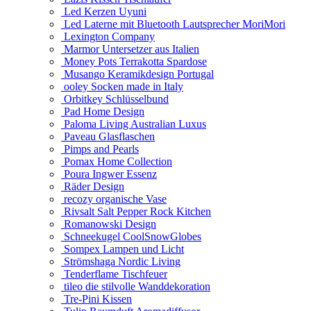
Led Kerzen Uyuni
Led Laterne mit Bluetooth Lautsprecher MoriMori
Lexington Company
Marmor Untersetzer aus Italien
Money Pots Terrakotta Spardose
Musango Keramikdesign Portugal
ooley Socken made in Italy
Orbitkey Schlüsselbund
Pad Home Design
Paloma Living Australian Luxus
Paveau Glasflaschen
Pimps and Pearls
Pomax Home Collection
Poura Ingwer Essenz
Räder Design
recozy organische Vase
Rivsalt Salt Pepper Rock Kitchen
Romanowski Design
Schneekugel CoolSnowGlobes
Sompex Lampen und Licht
Strömshaga Nordic Living
Tenderflame Tischfeuer
tileo die stilvolle Wanddekoration
Tre-Pini Kissen