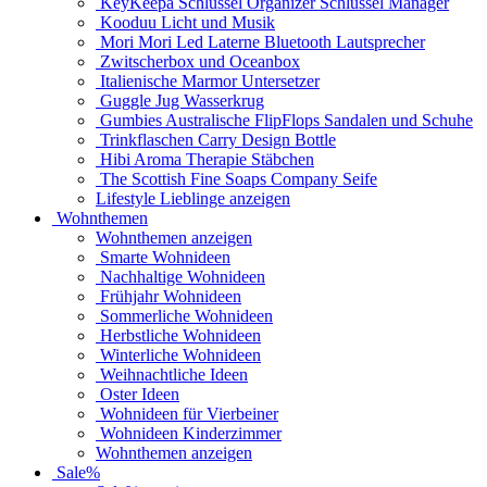
KeyKeepa Schlüssel Organizer Schlüssel Manager
Kooduu Licht und Musik
Mori Mori Led Laterne Bluetooth Lautsprecher
Zwitscherbox und Oceanbox
Italienische Marmor Untersetzer
Guggle Jug Wasserkrug
Gumbies Australische FlipFlops Sandalen und Schuhe
Trinkflaschen Carry Design Bottle
Hibi Aroma Therapie Stäbchen
The Scottish Fine Soaps Company Seife
Lifestyle Lieblinge anzeigen
Wohnthemen
Wohnthemen anzeigen
Smarte Wohnideen
Nachhaltige Wohnideen
Frühjahr Wohnideen
Sommerliche Wohnideen
Herbstliche Wohnideen
Winterliche Wohnideen
Weihnachtliche Ideen
Oster Ideen
Wohnideen für Vierbeiner
Wohnideen Kinderzimmer
Wohnthemen anzeigen
Sale%