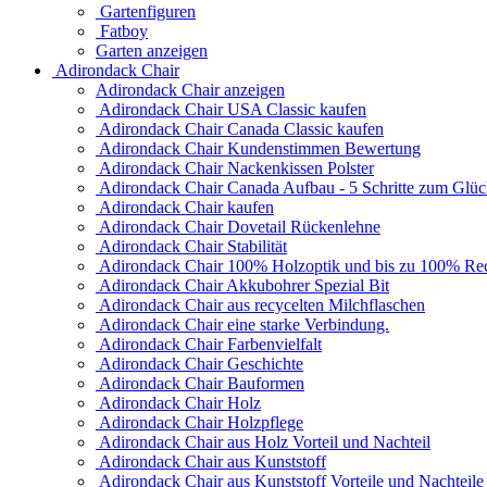
Gartenfiguren
Fatboy
Garten anzeigen
Adirondack Chair
Adirondack Chair anzeigen
Adirondack Chair USA Classic kaufen
Adirondack Chair Canada Classic kaufen
Adirondack Chair Kundenstimmen Bewertung
Adirondack Chair Nackenkissen Polster
Adirondack Chair Canada Aufbau - 5 Schritte zum Glü
Adirondack Chair kaufen
Adirondack Chair Dovetail Rückenlehne
Adirondack Chair Stabilität
Adirondack Chair 100% Holzoptik und bis zu 100% Rec
Adirondack Chair Akkubohrer Spezial Bit
Adirondack Chair aus recycelten Milchflaschen
Adirondack Chair eine starke Verbindung.
Adirondack Chair Farbenvielfalt
Adirondack Chair Geschichte
Adirondack Chair Bauformen
Adirondack Chair Holz
Adirondack Chair Holzpflege
Adirondack Chair aus Holz Vorteil und Nachteil
Adirondack Chair aus Kunststoff
Adirondack Chair aus Kunststoff Vorteile und Nachteile