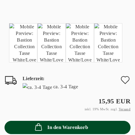
Lieferzeit:
A
ca. 3-4 Tage
d
15,95 EUR
M
inkl. 19% MwSt. zzgl.
Versand
In den Warenkorb