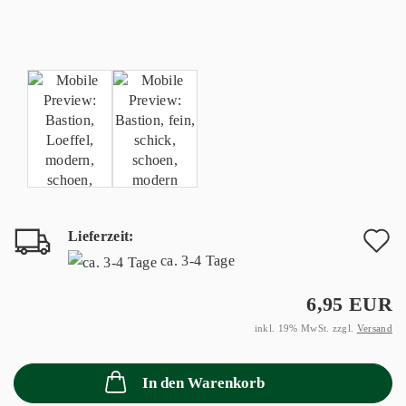
Lieferzeit:
A
ca. 3-4 Tage
d
6,95 EUR
M
inkl. 19% MwSt. zzgl.
Versand
In den Warenkorb