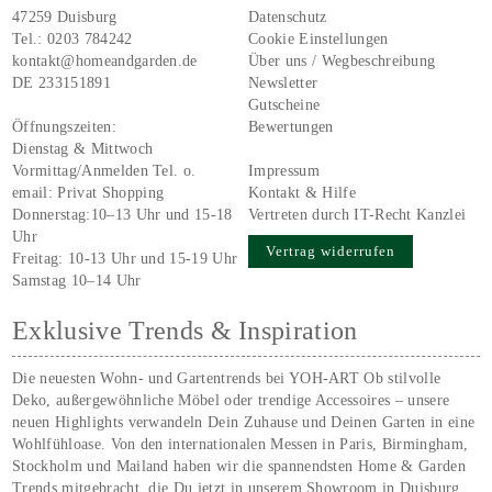
47259 Duisburg
Datenschutz
Tel.:
0203 784242
Cookie Einstellungen
kontakt@homeandgarden.de
Über uns / Wegbeschreibung
DE 233151891
Newsletter
Gutscheine
Öffnungszeiten:
Bewertungen
Dienstag & Mittwoch
Vormittag/Anmelden Tel. o.
Impressum
email:
Privat Shopping
Kontakt & Hilfe
Donnerstag:10–13 Uhr und 15-18
Vertreten durch IT-Recht Kanzlei
Uhr
Vertrag widerrufen
Freitag: 10-13 Uhr und 15-19 Uhr
Samstag 10–14 Uhr
Exklusive Trends & Inspiration
Die neuesten Wohn- und Gartentrends bei YOH‑ART Ob stilvolle
Deko, außergewöhnliche Möbel oder trendige Accessoires – unsere
neuen Highlights verwandeln Dein Zuhause und Deinen Garten in eine
Wohlfühloase. Von den internationalen Messen in Paris, Birmingham,
Stockholm und Mailand haben wir die spannendsten Home & Garden
Trends mitgebracht, die Du jetzt in unserem Showroom in Duisburg