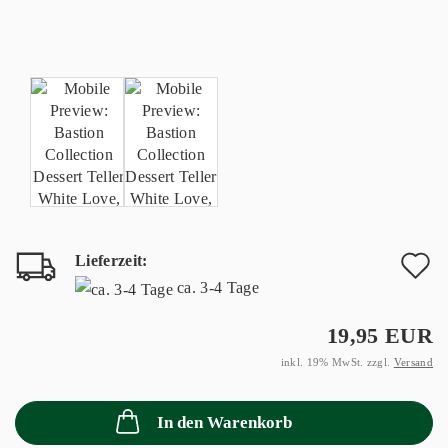
Lieferzeit:
A
ca. 3-4 Tage
d
19,95 EUR
M
inkl. 19% MwSt. zzgl.
Versand
In den Warenkorb