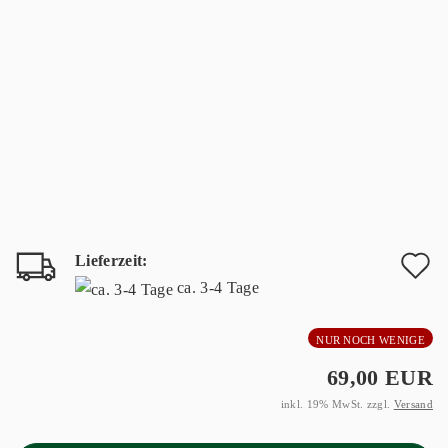
Lieferzeit:
A
ca. 3-4 Tage
d
NUR NOCH WENIGE
M
69,00 EUR
inkl. 19% MwSt. zzgl.
Versand